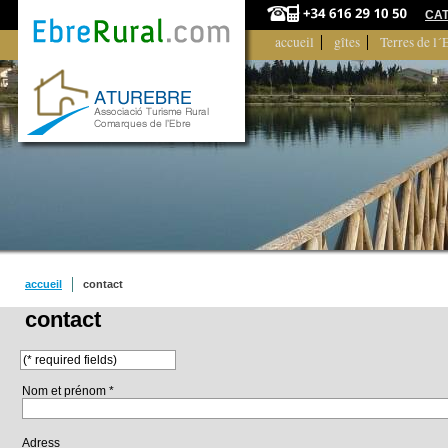
CA
accueil
gîtes
Terres de l´
accueil
contact
contact
(* required fields)
Nom et prénom *
Adress