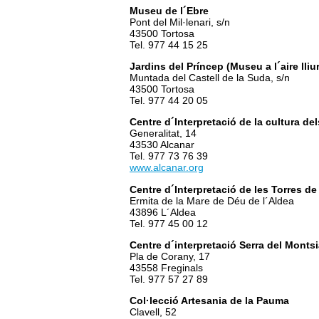
Museu de l´Ebre
Pont del Mil·lenari, s/n
43500 Tortosa
Tel. 977 44 15 25
Jardins del Príncep (Museu a l´aire lli
Muntada del Castell de la Suda, s/n
43500 Tortosa
Tel. 977 44 20 05
Centre d´Interpretació de la cultura d
Generalitat, 14
43530 Alcanar
Tel. 977 73 76 39
www.alcanar.org
Centre d´Interpretació de les Torres de
Ermita de la Mare de Déu de l´Aldea
43896 L´Aldea
Tel. 977 45 00 12
Centre d´interpretació Serra del Monts
Pla de Corany, 17
43558 Freginals
Tel. 977 57 27 89
Col·lecció Artesania de la Pauma
Clavell, 52