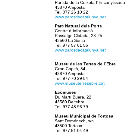
Partida de la Cuixota-l´Encanyissada
43870 Amposta
Tel. 977 26 10 22
www.parcsdecatalunya.net
Parc Natural dels Ports
Centre d´informació
Passatge Clotada, 23-25
43560 La Sénia
Tel. 977 57 61 56
www.parcsdecatalunya.net
Museu de les Terres de l´Ebre
Gran Capità, 34
43870 Amposta
Tel. 977 70 29 54
www.museuterresebre.cat
Ecomuseu
Dr. Martí Buera, 22
43580 Deltebre
Tel. 977 48 96 79
Museu Municipal de Tortosa
Sant Doménech, s/n
43500 Tortosa
Tel. 977 51 04 49