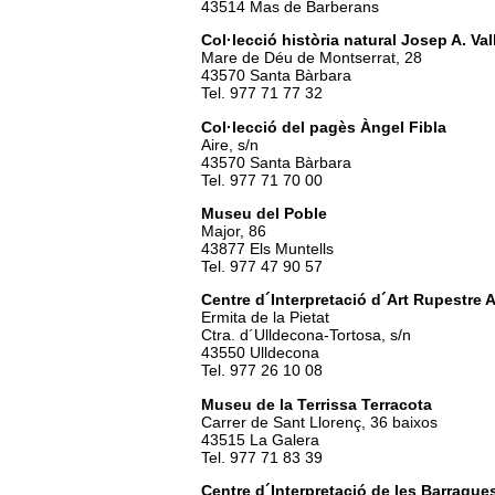
43514 Mas de Barberans
Col·lecció història natural Josep A. Val
Mare de Déu de Montserrat, 28
43570 Santa Bàrbara
Tel. 977 71 77 32
Col·lecció del pagès Àngel Fibla
Aire, s/n
43570 Santa Bàrbara
Tel. 977 71 70 00
Museu del Poble
Major, 86
43877 Els Muntells
Tel. 977 47 90 57
Centre d´Interpretació d´Art Rupestre A
Ermita de la Pietat
Ctra. d´Ulldecona-Tortosa, s/n
43550 Ulldecona
Tel. 977 26 10 08
Museu de la Terrissa Terracota
Carrer de Sant Llorenç, 36 baixos
43515 La Galera
Tel. 977 71 83 39
Centre d´Interpretació de les Barraques