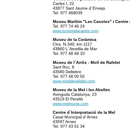
Carles I, 22
43877 Sant Jaume d´Enveja
Tel. 977 468039
Museu Marítim "Les Casotes" i Centre d
Tel. 977 74 46 24
www.turismelarapita.com
Museu de la Ceràmica
Ctra. N-340, km.1117
43860 L´Ametlla de Mar
Tel. 977 48 68 10
Museu de l´Arròs - Molí de Rafelet
Sant Roc, 8
43580 Deltebre
Tel. 977 48 00 55
www.moliderafelet.com
Museu de la Mel i les Abelles
Avinguda Catalunya, 23
43519 El Perelló
www.melmuria.com
Centre d´Interpretació de la Mel
Casal Municipal d´Arnes
43597 Arnes
Tel. 977 43 51 34