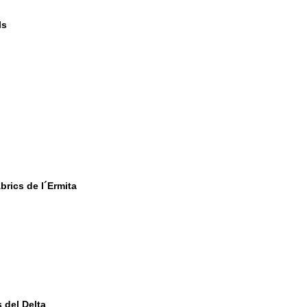
ls
brics de l´Ermita
 del Delta