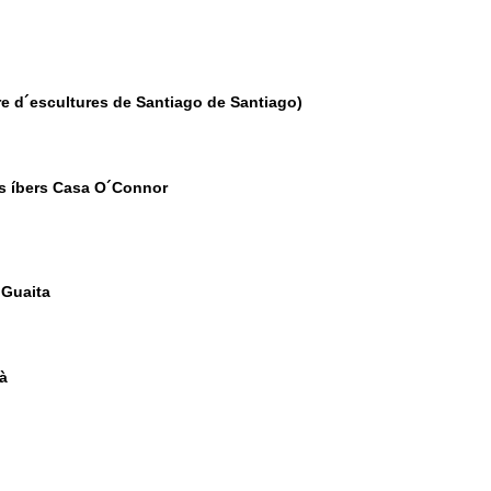
ure d´escultures de Santiago de Santiago)
els íbers Casa O´Connor
 Guaita
ià