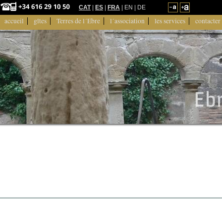
CAT
|
ES
|
FRA
| EN | DE
accueil
gîtes
Terres de l´Ebre
l´association
les services
contacter