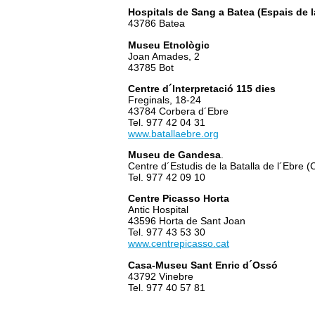
Hospitals de Sang a Batea (Espais de la
43786 Batea
Museu Etnològic
Joan Amades, 2
43785 Bot
Centre d´Interpretació 115 dies
Freginals, 18-24
43784 Corbera d´Ebre
Tel. 977 42 04 31
www.batallaebre.org
Museu de Gandesa
.
Centre d´Estudis de la Batalla de l´Ebr
Tel. 977 42 09 10
Centre Picasso Horta
Antic Hospital
43596 Horta de Sant Joan
Tel. 977 43 53 30
www.centrepicasso.cat
Casa-Museu Sant Enric d´Ossó
43792 Vinebre
Tel. 977 40 57 81